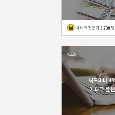
재테크 전문가
3,738
명
4,226
씨드머니 4
재테크 플랜