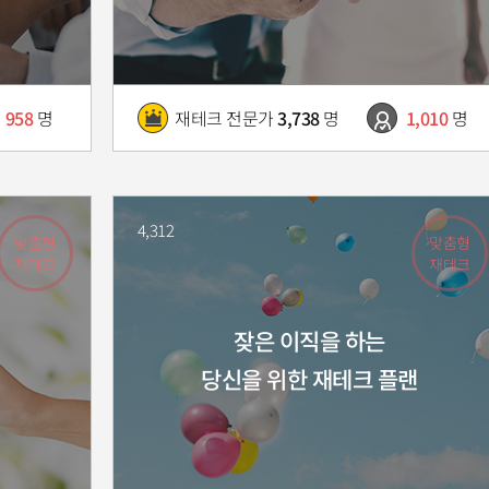
958
명
재테크 전문가
3,738
명
1,010
명
4,312
맞춤형
맞춤형
재테크
재테크
잦은 이직을 하는
당신을 위한 재테크 플랜