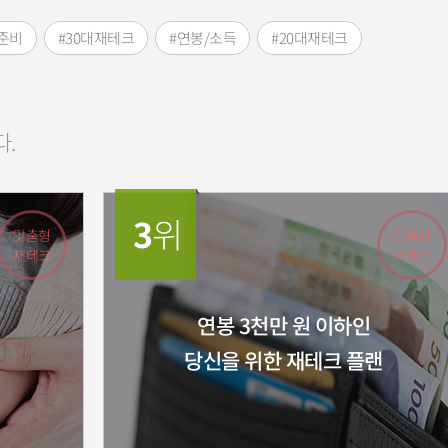
준비
#30대재테크
#연봉/소득
#20대재테크
다.
3
위
맞춤형
맞춤형
재테크
재테크
연봉 3천만 원 이하인
당신을 위한 재테크 플랜