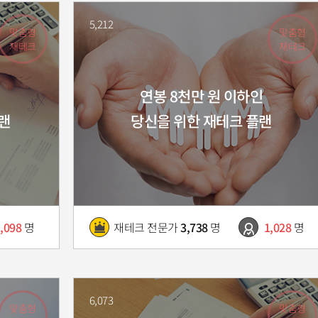
5,212
맞춤형
맞춤형
재테크
재테크
연봉 8천만 원 이하인
랜
당신을 위한 재테크 플랜
,098
명
재테크 전문가
3,738
명
1,028
명
6,073
맞춤형
맞춤형