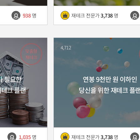
938
명
재테크 전문가
3,738
명
4,712
맞춤형
재테크
가 필요한
연봉 9천만 원 이하인
재테크 플랜
당신을 위한 재테크 플
1,035
명
재테크 전문가
3,738
명