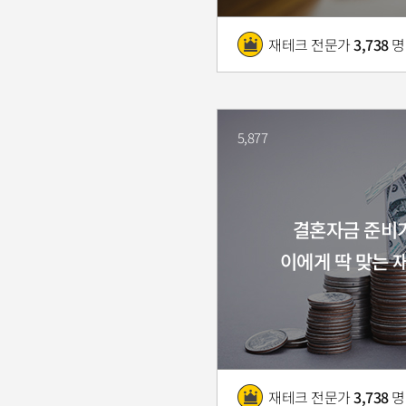
재테크 전문가
3,738
명
5,877
결혼자금 준비
이에게 딱 맞는 
재테크 전문가
3,738
명