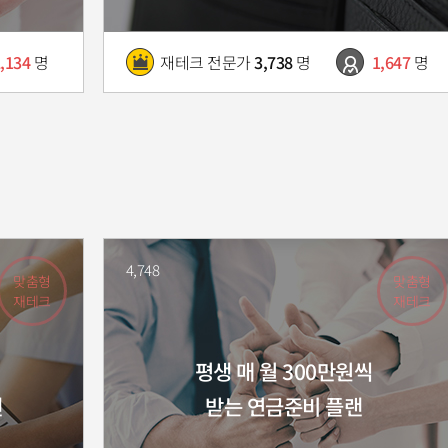
,134
명
재테크 전문가
3,738
명
1,647
명
4,748
맞춤형
맞춤형
재테크
재테크
평생 매 월 300만원씩
랜
받는 연금준비 플랜