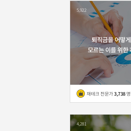
5,922
퇴직금을 어떻게
모르는 이를 위한
재테크 전문가
3,738
명
4,281