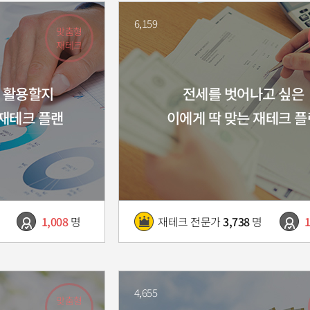
6,159
맞춤형
재테크
 활용할지
전세를 벗어나고 싶은
 재테크 플랜
이에게 딱 맞는 재테크 플
1,008
명
재테크 전문가
3,738
명
1
4,655
맞춤형