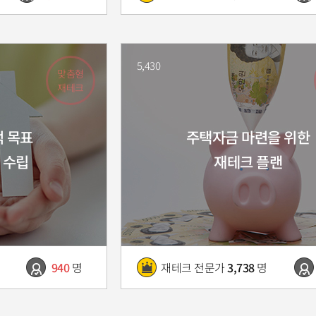
5,430
맞춤형
재테크
억 목표
주택자금 마련을 위한
 수립
재테크 플랜
940
명
재테크 전문가
3,738
명