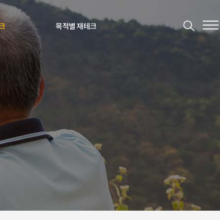
크
목적별 재테크