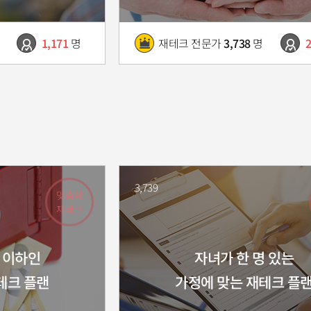
1,171
명
재테크 전문가
3,738
명
2
3,739
맞춤형
재테크
원 이하인
자녀가 한 명 있는
테크 플랜
가정에 맞는 재테크 플