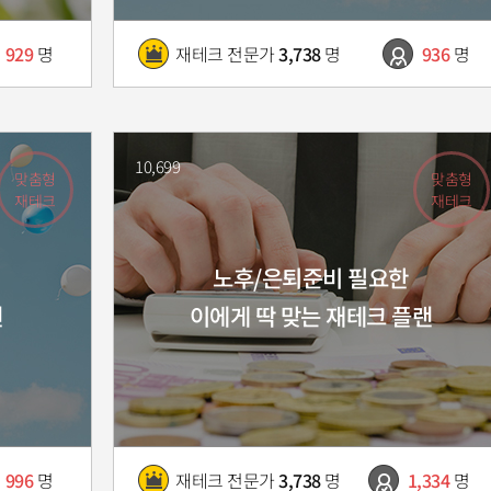
929
명
재테크 전문가
3,738
명
936
명
10,699
맞춤형
맞춤형
재테크
재테크
노후/은퇴준비 필요한
랜
이에게 딱 맞는 재테크 플랜
996
명
재테크 전문가
3,738
명
1,334
명