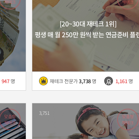
재테크
재테크
[20~30대 재테크 1위]
평생 매 월 250만 원씩 받는 연금준비 플
947
명
재테크 전문가
3,738
명
1,161
명
3,751
맞춤형
맞춤형
재테크
재테크