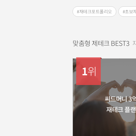
#재테크포트폴리오
#초보
맞춤형 제테크 BEST3
1
위
씨드머니 3
재테크 플랜