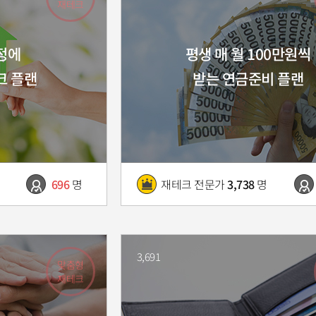
재테크
정에
평생 매 월 100만원씩
크 플랜
받는 연금준비 플랜
696
명
재테크 전문가
3,738
명
3,691
맞춤형
재테크