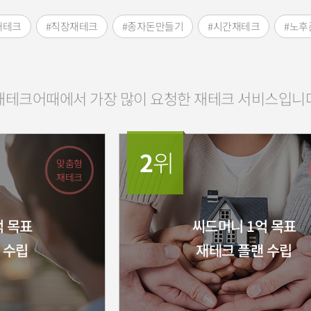
재테크
#직장재테크
#종자돈만들기
#시간재테크
#노후
재테크어때에서 가장 많이 요청한 재테크 서비스입니
2
위
맞춤형
재테크
억 목표
씨드머니 1억 목표
 수립
재테크 플랜 수립