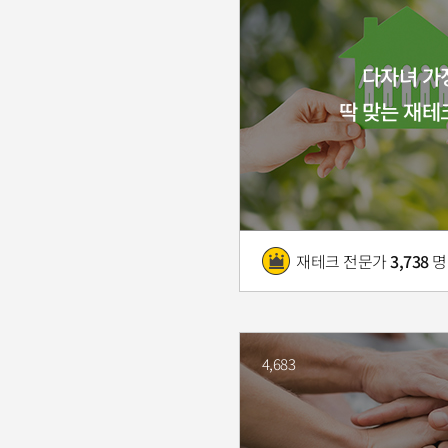
다자녀 가
딱 맞는 재테
재테크 전문가
3,738
명
4,683