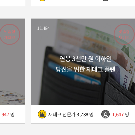
11,484
맞춤형
맞춤형
재테크
재테크
연봉 3천만 원 이하인
당신을 위한 재테크 플랜
947
명
재테크 전문가
3,738
명
1,647
명