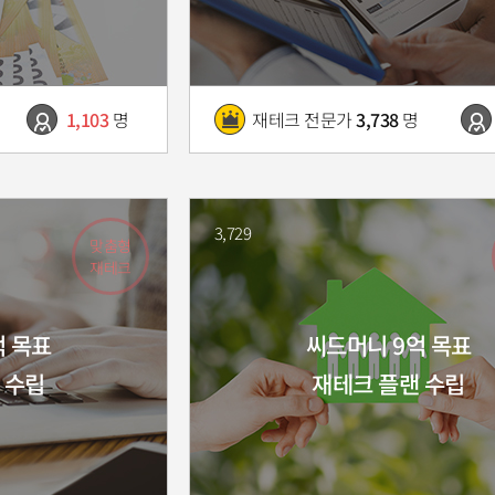
1,103
명
재테크 전문가
3,738
명
3,729
맞춤형
재테크
억 목표
씨드머니 9억 목표
 수립
재테크 플랜 수립