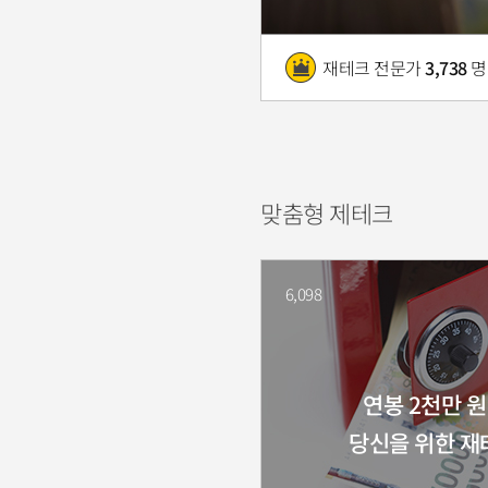
재테크 전문가
3,738
명
맞춤형 제테크
6,098
연봉 2천만 
당신을 위한 재