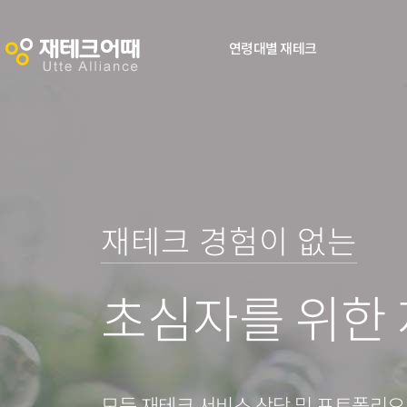
연령대별 재테크
0
재테크 경험이 없는
0
1
초심자를 위한
1
2
2
3
모든 재테크 서비스 상담 및 포트폴리오