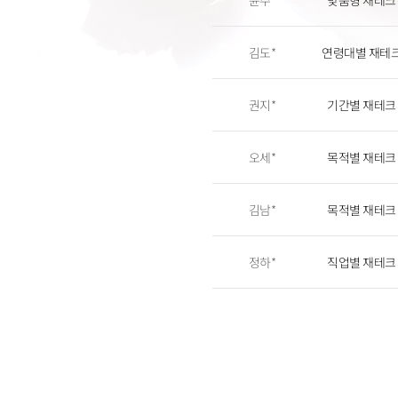
윤주*
맞춤형 재테크
김도*
연령대별 재테
권지*
기간별 재테크
오세*
목적별 재테크
김남*
목적별 재테크
정하*
직업별 재테크