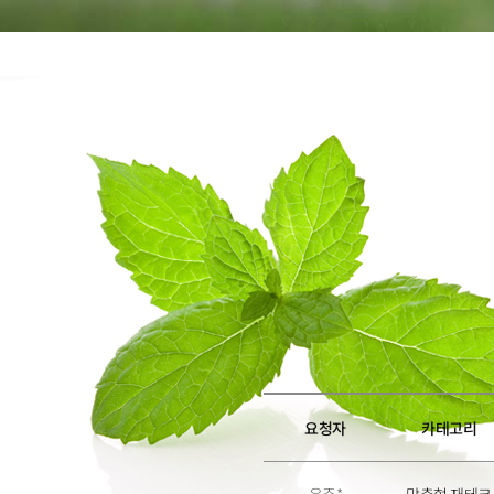
6
6
7
7
8
8
9
9
요청자
카테고리