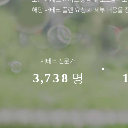
3
4
해당 재테크 플랜 요청 시 세부 내용을 
0
4
0
5
1
5
1
6
2
6
2
7
재테크 전문가
명
3
,
7
3
8
4
8
4
9
5
9
5