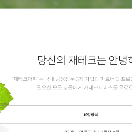
4
4
8
3
5
7
5
3
5
5
9
4
6
8
6
4
6
6
5
7
9
7
5
7
7
6
8
8
6
당신의 재테크는 안녕
8
8
7
9
9
7
‘재테크어때’는 국내 금융전문 3개 기업과 파트너쉽 프
9
9
8
8
필요한 모든 분들에게 재테크서비스를 무료로
9
9
요청항목