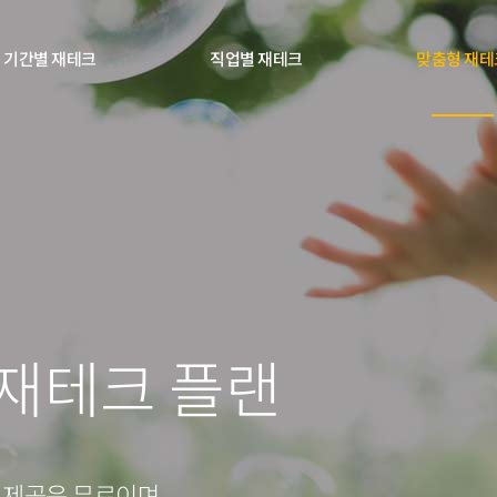
기간별 재테크
직업별 재테크
맞춤형 재테
0
1
 재테크 플랜
2
0
3
 제공은 무료이며,