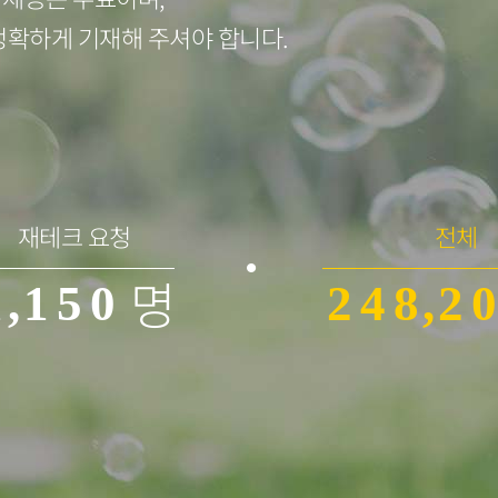
1
0
4
정확하게 기재해 주셔야 합니다.
2
1
5
3
0
2
6
0
0
0
4
1
3
7
1
재테크 요청
전체
명
1
,
1
5
0
2
4
8
,
2
0
2
2
6
1
3
5
9
3
1
3
3
7
2
4
6
4
2