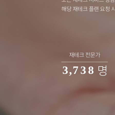
3
4
해당 재테크 플랜 요청 
0
4
0
5
1
5
1
6
2
6
2
7
재테크 전문가
명
3
,
7
3
8
4
8
4
9
5
9
5