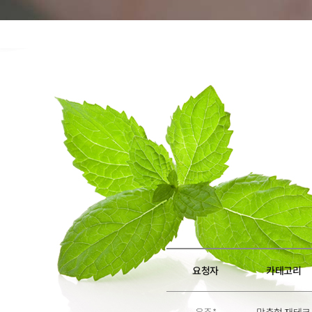
6
6
7
7
8
8
9
9
요청자
카테고리