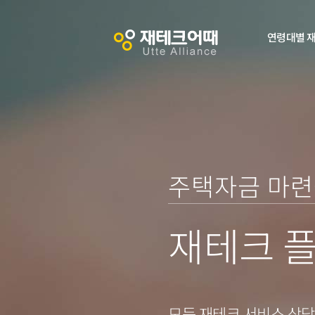
연령대별 
0
주택자금 마련
0
1
재테크 
1
2
2
3
모든 재테크 서비스 상담