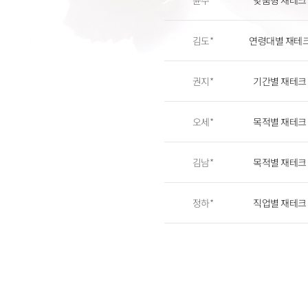
윤주*
맞춤형 재테크
김도*
연령대별 재테
권지*
기간별 재테크
오세*
목적별 재테크
김남*
목적별 재테크
정하*
직업별 재테크