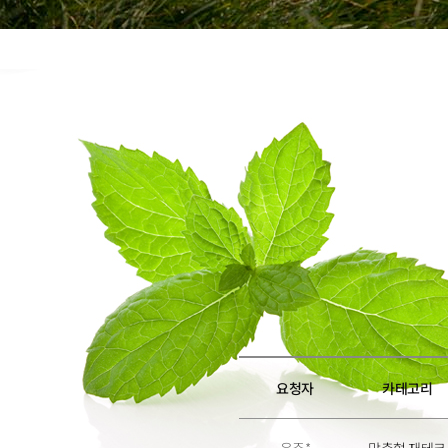
6
6
7
7
8
8
9
9
요청자
카테고리