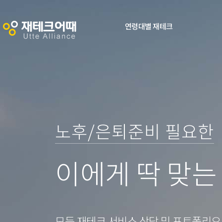
연령대별 재테크
0
노후/은퇴준비 필요한
0
1
이에게 딱 맞는
1
2
2
3
모든 재테크 서비스 상담 및 포트폴리오