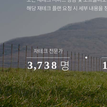
3
4
해당 재테크 플랜 요청 시 세부 내용을 
0
4
0
5
1
5
1
6
2
6
2
7
재테크 전문가
명
3
,
7
3
8
4
8
4
9
5
9
5