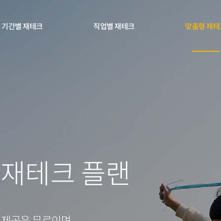
기간별 재테크
직업별 재테크
맞춤형 재테
0
1
 재테크 플랜
2
3
 제공은 무료이며,