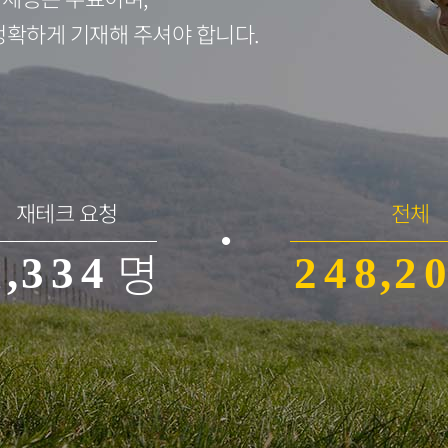
0
0
4
정확하게 기재해 주셔야 합니다.
0
0
1
1
5
1
1
2
0
2
6
0
0
2
2
3
1
3
7
1
재테크 요청
전체
명
1
,
3
3
4
2
4
8
,
2
0
2
4
4
5
3
5
9
3
1
3
5
5
6
4
6
4
2