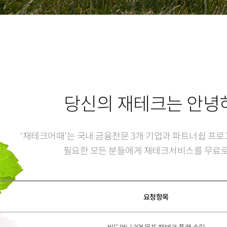
4
6
6
7
5
7
5
3
5
7
7
8
6
8
6
4
6
8
8
9
7
9
7
5
7
9
9
8
8
6
당신의 재테크는 안녕
8
9
9
7
‘재테크어때’는 국내 금융전문 3개 기업과 파트너쉽 프
9
8
필요한 모든 분들에게 재테크서비스를 무료로
9
요청항목