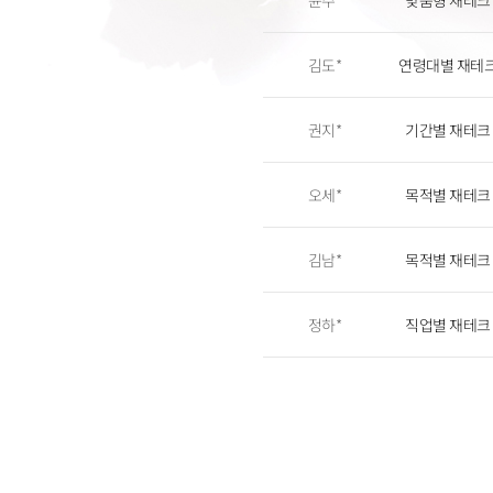
윤주*
맞춤형 재테크
김도*
연령대별 재테
권지*
기간별 재테크
오세*
목적별 재테크
김남*
목적별 재테크
정하*
직업별 재테크