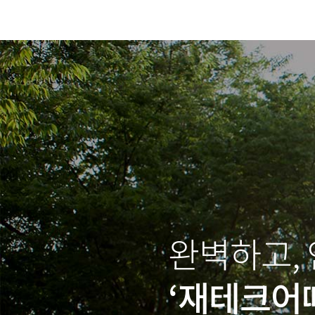
완벽하고,
‘재테크어