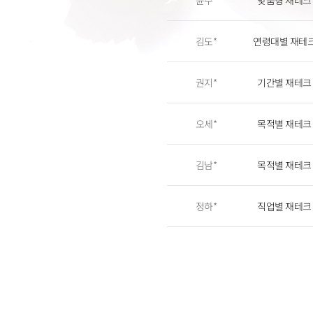
윤주*
맞춤형 재테크
김도*
연령대별 재테
권지*
기간별 재테크
오세*
목적별 재테크
김남*
목적별 재테크
정하*
직업별 재테크