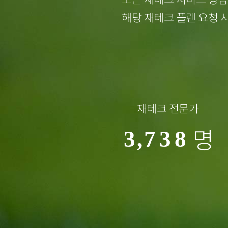
3
4
해당 재테크 플랜 요청 
0
4
0
5
1
5
1
6
2
6
2
7
재테크 전문가
명
3
,
7
3
8
4
8
4
9
5
9
5