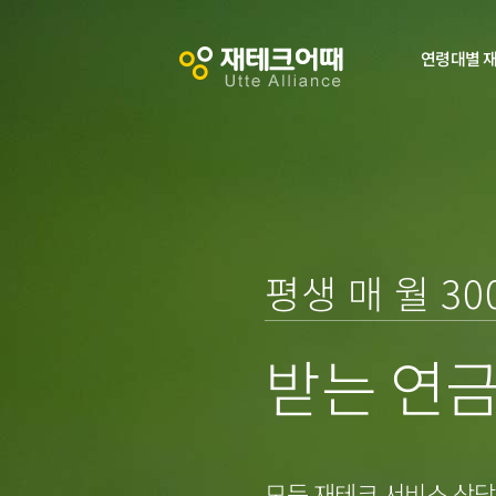
연령대별 
0
평생 매 월 3
0
1
받는 연
1
2
2
3
모든 재테크 서비스 상담