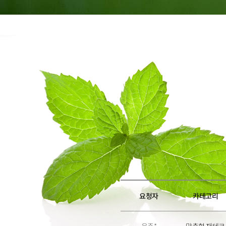
6
6
7
7
8
8
9
9
요청자
카테고리