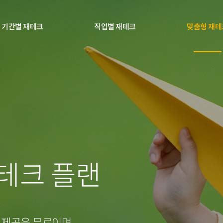
기간별 재테크
직업별 재테크
맞춤형 재테
0
1
테크 플랜
2
0
3
 제공은 무료이며,