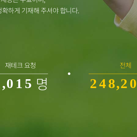
1
0
4
정확하게 기재해 주셔야 합니다.
2
1
5
3
0
2
6
0
0
0
4
1
3
7
1
재테크 요청
전체
명
1
,
0
1
5
2
4
8
,
2
0
2
1
2
6
3
5
9
3
1
3
2
3
7
4
6
4
2