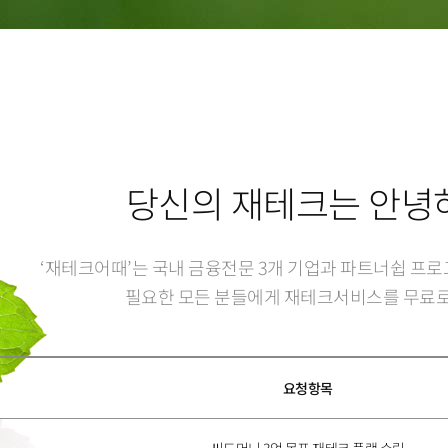
4
3
4
8
5
7
5
3
5
4
5
9
6
8
6
4
6
5
6
7
9
7
5
7
6
7
8
8
6
당신의 재테크는 안녕
8
7
8
9
9
7
‘재테크어때’는 국내 금융전문 3개 기업과 파트너쉽 프
9
8
9
8
필요한 모든 분들에게 재테크서비스를 무료로
9
9
요청항목