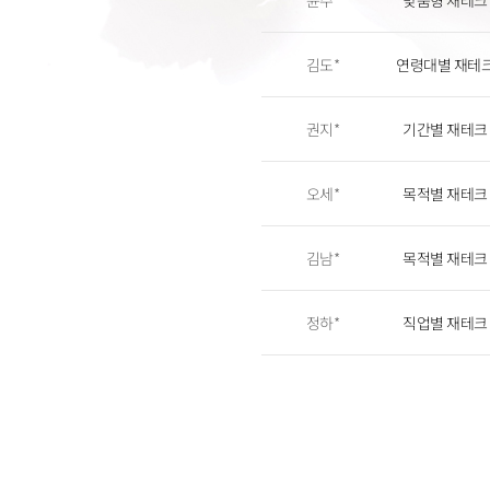
윤주*
맞춤형 재테크
김도*
연령대별 재테
권지*
기간별 재테크
오세*
목적별 재테크
김남*
목적별 재테크
정하*
직업별 재테크