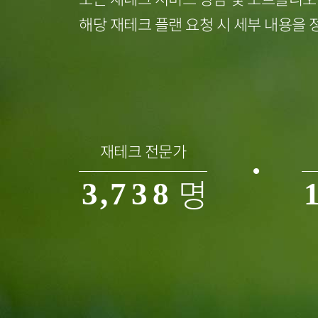
3
4
해당 재테크 플랜 요청 시 세부 내용을 
0
4
0
5
1
5
1
6
2
6
2
7
재테크 전문가
명
3
,
7
3
8
4
8
4
9
5
9
5