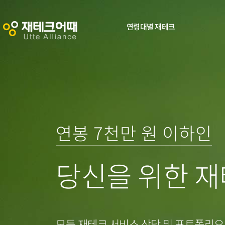
연령대별 재테크
0
연봉 7천만 원 이하인
0
1
당신을 위한 재
1
2
2
3
모든 재테크 서비스 상담 및 포트폴리오