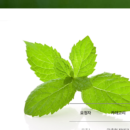
6
6
7
7
8
8
9
9
요청자
카테고리