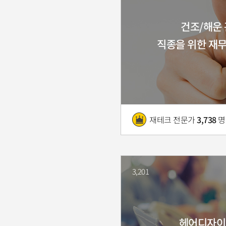
건조/해운
직종을 위한 재
재테크 전문가
3,738
명
3,201
헤어디자이