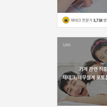
재테크 전문가
3,738
명
3,806
기계 관련 직
재테크/재무설계 포토