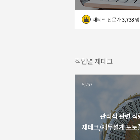
재테크 전문가
3,738
명
직업별 제테크
5,257
관리직 관련 직
재테크/재무설계 포토