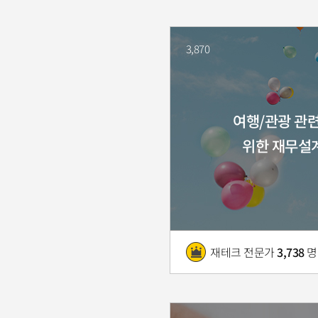
3,870
여행/관광 관
위한 재무설
재테크 전문가
3,738
명