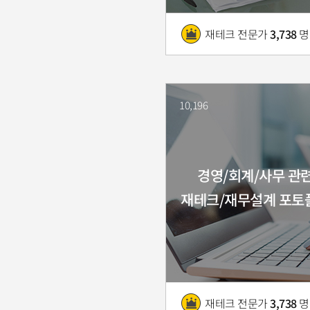
재테크 전문가
3,738
명
10,196
경영/회계/사무 관
재테크/재무설계 포토
재테크 전문가
3,738
명