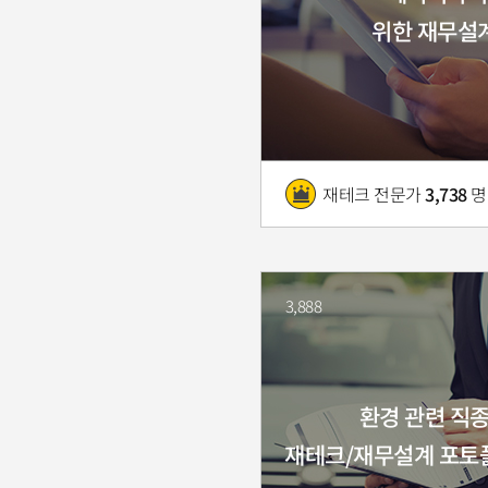
위한 재무설
재테크 전문가
3,738
명
3,888
환경 관련 직
재테크/재무설계 포토