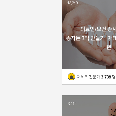
48,249
의료인/보건 종
[종자돈 3억 만들기] 
랜
재테크 전문가
3,738
명
3,112