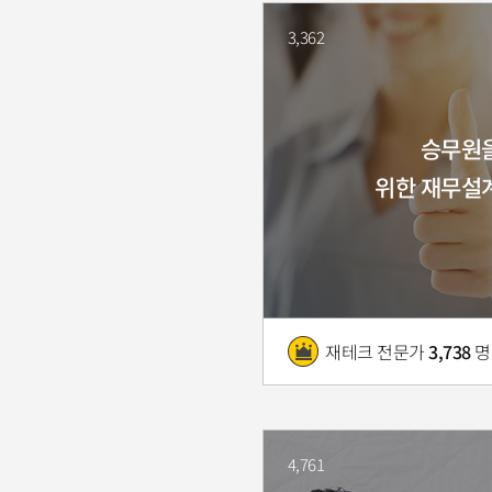
3,362
승무원
위한 재무설
재테크 전문가
3,738
명
4,761