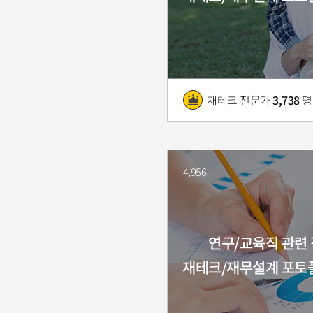
재테크 전문가
3,738
명
4,956
연구/교육직 관련
재테크/재무설계 포토