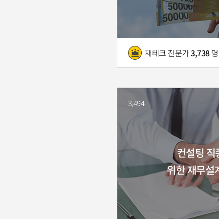
재테크 전문가
3,738
명
3,494
컨설팅 직
위한 재무설