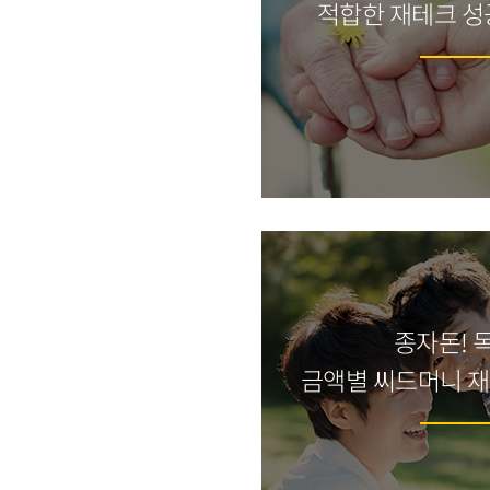
적합한 재테크 성
종자돈! 
금액별 씨드머니 재