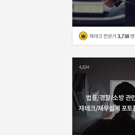
재테크 전문가
3,738
명
4,834
법률/경찰/소방 관
재테크/재무설계 포토